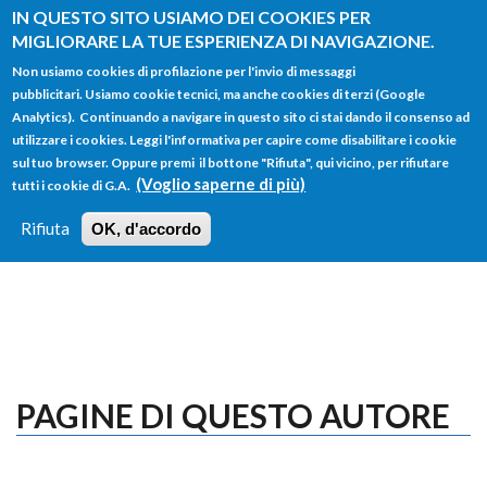
Salta al contenuto principale
IN QUESTO SITO USIAMO DEI COOKIES PER
MIGLIORARE LA TUE ESPERIENZA DI NAVIGAZIONE.
Non usiamo cookies di profilazione per l'invio di messaggi
pubblicitari. Usiamo cookie tecnici, ma anche cookies di terzi (Google
Analytics). Continuando a navigare in questo sito ci stai dando il consenso ad
utilizzare i cookies. Leggi l'informativa per capire come disabilitare i cookie
FORM
sul tuo browser. Oppure premi il bottone "Rifiuta", qui vicino, per rifiutare
Main menu
DI
(Voglio saperne di più)
tutti i cookie di G.A.
HOME
TUTTI I PROFILI
ISTRUZIONI
RICERCA
Rifiuta
OK, d'accordo
LOGIN
PAGINE DI QUESTO AUTORE