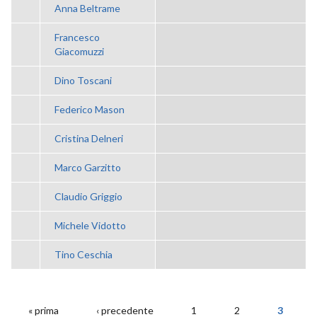
Anna Beltrame
Francesco
Giacomuzzi
Dino Toscani
Federico Mason
Cristina Delneri
Marco Garzitto
Claudio Griggio
Michele Vidotto
Tino Ceschia
« prima
‹ precedente
1
2
3