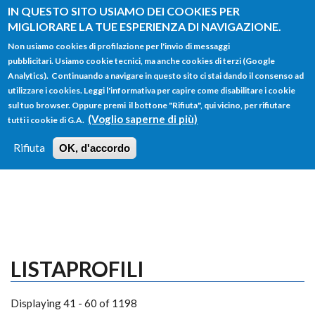
Salta al contenuto principale
IN QUESTO SITO USIAMO DEI COOKIES PER
MIGLIORARE LA TUE ESPERIENZA DI NAVIGAZIONE.
Non usiamo cookies di profilazione per l'invio di messaggi
pubblicitari. Usiamo cookie tecnici, ma anche cookies di terzi (Google
Analytics). Continuando a navigare in questo sito ci stai dando il consenso ad
utilizzare i cookies. Leggi l'informativa per capire come disabilitare i cookie
FORM
sul tuo browser. Oppure premi il bottone "Rifiuta", qui vicino, per rifiutare
Main menu
DI
(Voglio saperne di più)
tutti i cookie di G.A.
HOME
TUTTI I PROFILI
ISTRUZIONI
RICERCA
Rifiuta
OK, d'accordo
LOGIN
LISTAPROFILI
Displaying 41 - 60 of 1198