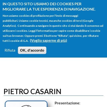
Salta al contenuto principale
IN QUESTO SITO USIAMO DEI COOKIES PER
MIGLIORARE LA TUE ESPERIENZA DI NAVIGAZIONE.
Non usiamo cookies di profilazione per l'invio di messaggi
pubblicitari. Usiamo cookie tecnici, ma anche cookies di terzi (Google
Analytics). Continuando a navigare in questo sito ci stai dando il consenso ad
utilizzare i cookies. Leggi l'informativa per capire come disabilitare i cookie
FORM
sul tuo browser. Oppure premi il bottone "Rifiuta", qui vicino, per rifiutare
Main menu
DI
(Voglio saperne di più)
tutti i cookie di G.A.
HOME
TUTTI I PROFILI
ISTRUZIONI
RICERCA
Rifiuta
OK, d'accordo
LOGIN
PIETRO CASARIN
Presentazione: