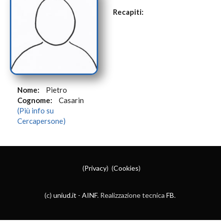
Recapiti:
Nome:
Pietro
Cognome:
Casarin
(Più info su
Cercapersone)
(
Privacy
) (
Cookies
)
(c)
uniud.it
-
AINF
. Realizzazione tecnica
FB
.