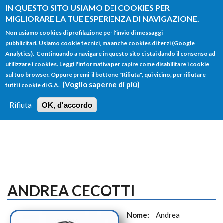
Salta al contenuto principale
IN QUESTO SITO USIAMO DEI COOKIES PER
MIGLIORARE LA TUE ESPERIENZA DI NAVIGAZIONE.
Non usiamo cookies di profilazione per l'invio di messaggi
pubblicitari. Usiamo cookie tecnici, ma anche cookies di terzi (Google
Analytics). Continuando a navigare in questo sito ci stai dando il consenso ad
utilizzare i cookies. Leggi l'informativa per capire come disabilitare i cookie
FORM
sul tuo browser. Oppure premi il bottone "Rifiuta", qui vicino, per rifiutare
Main menu
DI
(Voglio saperne di più)
tutti i cookie di G.A.
HOME
TUTTI I PROFILI
ISTRUZIONI
RICERCA
Rifiuta
OK, d'accordo
LOGIN
ANDREA CECOTTI
Nome:
Andrea