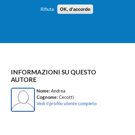
Rifiuta
OK, d'accordo
 PROFILI
ISTRUZIONI
LOGIN
»
»
FORM
DI
RICERCA
INFORMAZIONI SU QUESTO
AUTORE
Nome:
Andrea
Cognome:
Cecotti
Vedi il profilo utente completo