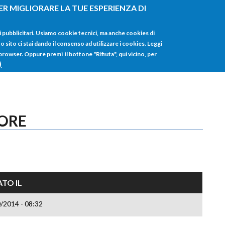
ER MIGLIORARE LA TUE ESPERIENZA DI
HOME
TUTTI I
i pubblicitari. Usiamo cookie tecnici, ma anche cookies di
sito ci stai dando il consenso ad utilizzare i cookies. Leggi
 browser. Oppure premi il bottone "Rifiuta", qui vicino, per
)
TORE
TO IL
/2014 - 08:32