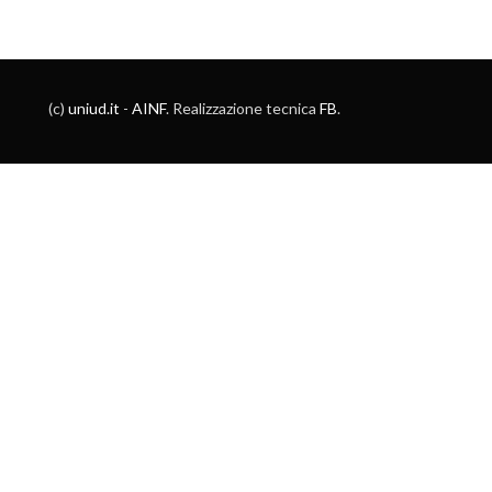
(c)
uniud.it
-
AINF
. Realizzazione tecnica
FB
.