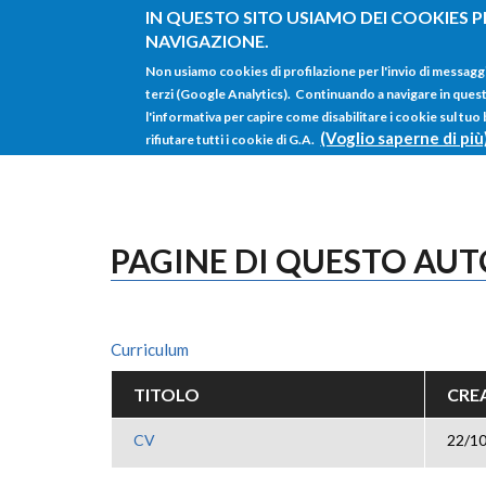
Salta al contenuto principale
IN QUESTO SITO USIAMO DEI COOKIES P
NAVIGAZIONE.
Non usiamo cookies di profilazione per l'invio di messagg
terzi (Google Analytics). Continuando a navigare in questo 
l'informativa per capire come disabilitare i cookie sul tuo
(Voglio saperne di più
rifiutare tutti i cookie di G.A.
PAGINE DI QUESTO AU
Curriculum
TITOLO
CREA
CV
22/10