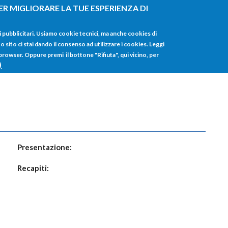
ER MIGLIORARE LA TUE ESPERIENZA DI
HOME
TUTTI I
i pubblicitari. Usiamo cookie tecnici, ma anche cookies di
sito ci stai dando il consenso ad utilizzare i cookies. Leggi
 browser. Oppure premi il bottone "Rifiuta", qui vicino, per
)
Presentazione:
Recapiti: