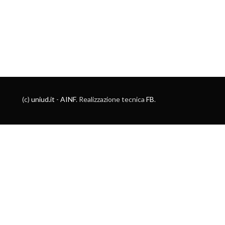
(c)
uniud.it
-
AINF
. Realizzazione tecnica
FB
.