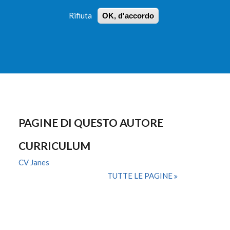
Rifiuta
OK, d'accordo
 PROFILI
ISTRUZIONI
LOGIN
»
»
FORM
DI
RICERCA
PAGINE DI QUESTO AUTORE
CURRICULUM
CV Janes
TUTTE LE PAGINE