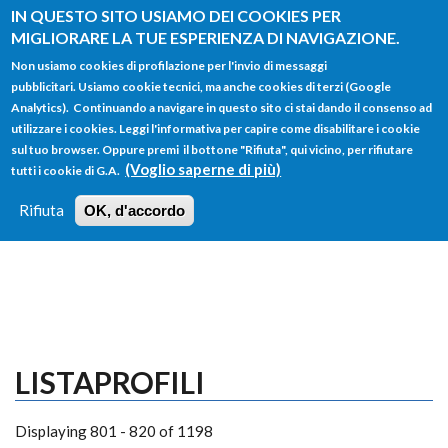
Salta al contenuto principale
IN QUESTO SITO USIAMO DEI COOKIES PER
MIGLIORARE LA TUE ESPERIENZA DI NAVIGAZIONE.
Non usiamo cookies di profilazione per l'invio di messaggi
pubblicitari. Usiamo cookie tecnici, ma anche cookies di terzi (Google
Analytics). Continuando a navigare in questo sito ci stai dando il consenso ad
utilizzare i cookies. Leggi l'informativa per capire come disabilitare i cookie
FORM
sul tuo browser. Oppure premi il bottone "Rifiuta", qui vicino, per rifiutare
Main menu
DI
(Voglio saperne di più)
tutti i cookie di G.A.
HOME
TUTTI I PROFILI
ISTRUZIONI
RICERCA
Rifiuta
OK, d'accordo
LOGIN
LISTAPROFILI
Displaying 801 - 820 of 1198