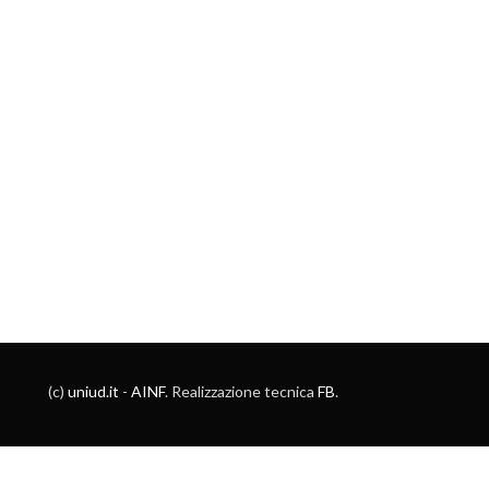
(c)
uniud.it
-
AINF
. Realizzazione tecnica
FB
.