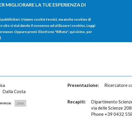
ER MIGLIORARE LA TUE ESPERIENZA DI
HOME
TUTTI I
i pubblicitari. Usiamo cookie tecnici, ma anche cookies di
sito ci stai dando il consenso ad utilizzare i cookies. Leggi
 browser. Oppure premi il bottone "Rifiuta", qui vicino, per
)
isa
Presentazione:
Ricercatore c
Dalla Costa
Recapiti:
Dipartimento Scienze
ferenza:
DI4A
via delle Scienze 20
Phone +39 0432 558