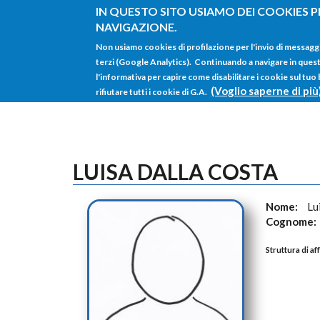
Salta al contenuto principale
IN QUESTO SITO USIAMO DEI COOKIES P
NAVIGAZIONE.
Non usiamo cookies di profilazione per l'invio di messagg
terzi (Google Analytics). Continuando a navigare in questo 
l'informativa per capire come disabilitare i cookie sul tuo
(Voglio saperne di più
rifiutare tutti i cookie di G.A.
LUISA DALLA COSTA
Nome:
Lu
Cognome:
Struttura di af