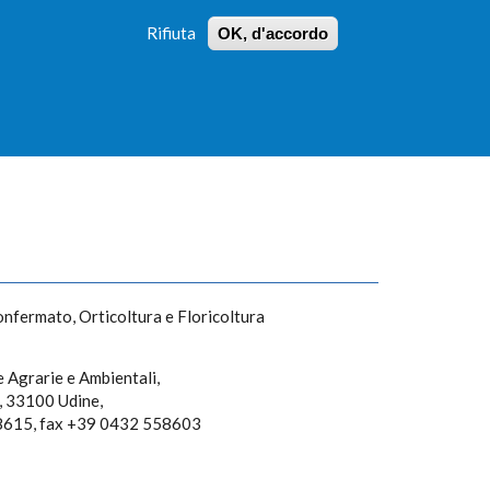
Rifiuta
OK, d'accordo
 PROFILI
ISTRUZIONI
LOGIN
»
»
FORM
DI
RICERCA
onfermato, Orticoltura e Floricoltura
 Agrarie e Ambientali,
8, 33100 Udine,
615, fax +39 0432 558603