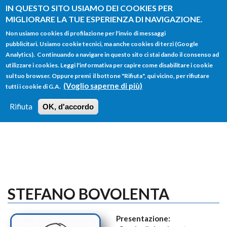
Salta al contenuto principale
IN QUESTO SITO USIAMO DEI COOKIES PER
MIGLIORARE LA TUE ESPERIENZA DI NAVIGAZIONE.
Non usiamo cookies di profilazione per l'invio di messaggi
pubblicitari. Usiamo cookie tecnici, ma anche cookies di terzi (Google
Analytics). Continuando a navigare in questo sito ci stai dando il consenso ad
utilizzare i cookies. Leggi l'informativa per capire come disabilitare i cookie
FORM
sul tuo browser. Oppure premi il bottone "Rifiuta", qui vicino, per rifiutare
Main menu
DI
(Voglio saperne di più)
tutti i cookie di G.A.
HOME
TUTTI I PROFILI
ISTRUZIONI
RICERCA
Rifiuta
OK, d'accordo
LOGIN
STEFANO BOVOLENTA
Presentazione: