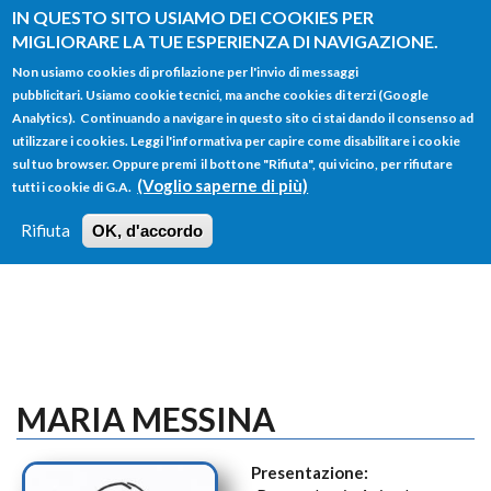
Salta al contenuto principale
IN QUESTO SITO USIAMO DEI COOKIES PER
MIGLIORARE LA TUE ESPERIENZA DI NAVIGAZIONE.
Non usiamo cookies di profilazione per l'invio di messaggi
pubblicitari. Usiamo cookie tecnici, ma anche cookies di terzi (Google
Analytics). Continuando a navigare in questo sito ci stai dando il consenso ad
utilizzare i cookies. Leggi l'informativa per capire come disabilitare i cookie
FORM
sul tuo browser. Oppure premi il bottone "Rifiuta", qui vicino, per rifiutare
Main menu
DI
(Voglio saperne di più)
tutti i cookie di G.A.
HOME
TUTTI I PROFILI
ISTRUZIONI
RICERCA
Rifiuta
OK, d'accordo
LOGIN
MARIA MESSINA
Presentazione: