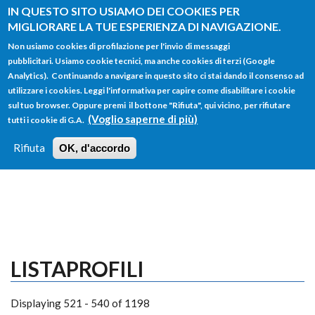
Salta al contenuto principale
IN QUESTO SITO USIAMO DEI COOKIES PER
MIGLIORARE LA TUE ESPERIENZA DI NAVIGAZIONE.
Non usiamo cookies di profilazione per l'invio di messaggi
pubblicitari. Usiamo cookie tecnici, ma anche cookies di terzi (Google
Analytics). Continuando a navigare in questo sito ci stai dando il consenso ad
utilizzare i cookies. Leggi l'informativa per capire come disabilitare i cookie
FORM
sul tuo browser. Oppure premi il bottone "Rifiuta", qui vicino, per rifiutare
Main menu
DI
(Voglio saperne di più)
tutti i cookie di G.A.
HOME
TUTTI I PROFILI
ISTRUZIONI
RICERCA
Rifiuta
OK, d'accordo
LOGIN
LISTAPROFILI
Displaying 521 - 540 of 1198