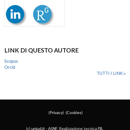
LINK DI QUESTO AUTORE
Scopus
Orcid
TUTTI I LINK
(
Privacy
) (
Cookies
)
(c)
uniud.it
-
AINF
. Realizzazione tecnica
FB
.