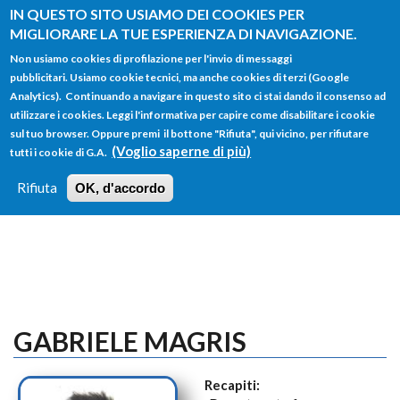
Salta al contenuto principale
IN QUESTO SITO USIAMO DEI COOKIES PER
MIGLIORARE LA TUE ESPERIENZA DI NAVIGAZIONE.
Non usiamo cookies di profilazione per l'invio di messaggi
pubblicitari. Usiamo cookie tecnici, ma anche cookies di terzi (Google
Analytics). Continuando a navigare in questo sito ci stai dando il consenso ad
utilizzare i cookies. Leggi l'informativa per capire come disabilitare i cookie
FORM
sul tuo browser. Oppure premi il bottone "Rifiuta", qui vicino, per rifiutare
Main menu
DI
(Voglio saperne di più)
tutti i cookie di G.A.
HOME
TUTTI I PROFILI
ISTRUZIONI
RICERCA
Rifiuta
OK, d'accordo
LOGIN
GABRIELE MAGRIS
Recapiti: