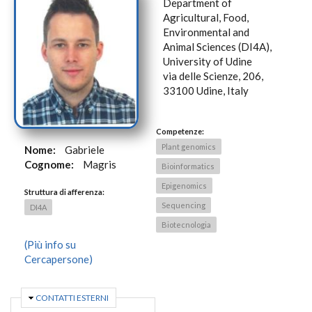
Department of
Agricultural, Food,
Environmental and
Animal Sciences (DI4A),
University of Udine
via delle Scienze, 206,
33100 Udine, Italy
Competenze:
Plant genomics
Nome:
Gabriele
Cognome:
Magris
Bioinformatics
Epigenomics
Struttura di afferenza:
Sequencing
DI4A
Biotecnologia
(Più info su
Cercapersone)
NASCONDI
CONTATTI ESTERNI