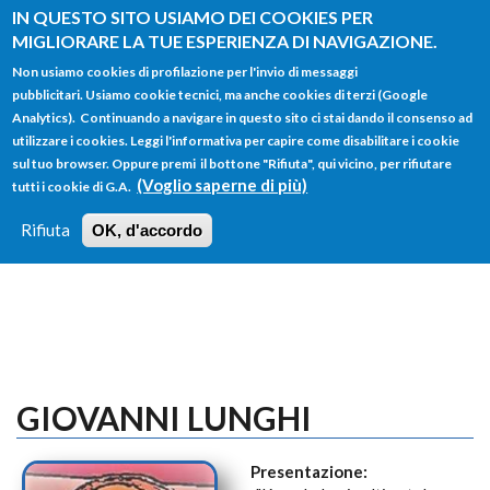
Salta al contenuto principale
IN QUESTO SITO USIAMO DEI COOKIES PER
MIGLIORARE LA TUE ESPERIENZA DI NAVIGAZIONE.
Non usiamo cookies di profilazione per l'invio di messaggi
pubblicitari. Usiamo cookie tecnici, ma anche cookies di terzi (Google
Analytics). Continuando a navigare in questo sito ci stai dando il consenso ad
utilizzare i cookies. Leggi l'informativa per capire come disabilitare i cookie
FORM
sul tuo browser. Oppure premi il bottone "Rifiuta", qui vicino, per rifiutare
Main menu
DI
(Voglio saperne di più)
tutti i cookie di G.A.
HOME
TUTTI I PROFILI
ISTRUZIONI
RICERCA
Rifiuta
OK, d'accordo
LOGIN
GIOVANNI LUNGHI
Presentazione: