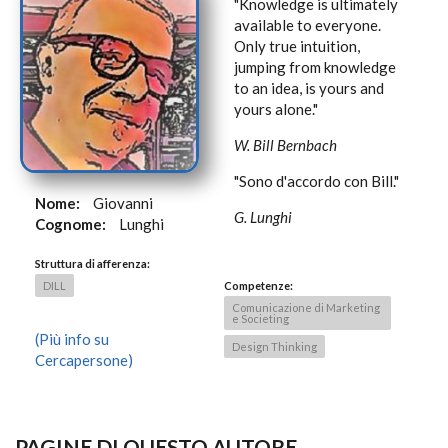
"Knowledge is ultimately
available to everyone.
Only true intuition,
jumping from knowledge
to an idea, is yours and
yours alone."
W. Bill Bernbach
"Sono d'accordo con Bill."
Nome:
Giovanni
G. Lunghi
Cognome:
Lunghi
Struttura di afferenza:
Competenze:
DILL
Comunicazione di Marketing
e Societing
(Più info su
Design Thinking
Cercapersone)
PAGINE DI QUESTO AUTORE