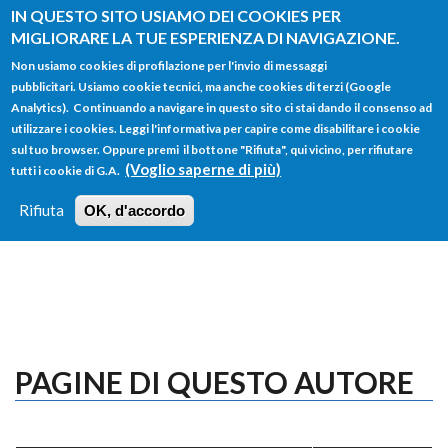
Salta al contenuto principale
IN QUESTO SITO USIAMO DEI COOKIES PER
MIGLIORARE LA TUE ESPERIENZA DI NAVIGAZIONE.
Non usiamo cookies di profilazione per l'invio di messaggi
pubblicitari. Usiamo cookie tecnici, ma anche cookies di terzi (Google
Analytics). Continuando a navigare in questo sito ci stai dando il consenso ad
utilizzare i cookies. Leggi l'informativa per capire come disabilitare i cookie
FORM
sul tuo browser. Oppure premi il bottone "Rifiuta", qui vicino, per rifiutare
Main menu
DI
(Voglio saperne di più)
tutti i cookie di G.A.
HOME
TUTTI I PROFILI
ISTRUZIONI
RICERCA
Rifiuta
OK, d'accordo
LOGIN
PAGINE DI QUESTO AUTORE