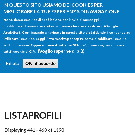
Salta al contenuto principale
IN QUESTO SITO USIAMO DEI COOKIES PER
MIGLIORARE LA TUE ESPERIENZA DI NAVIGAZIONE.
Non usiamo cookies di profilazione per l'invio di messaggi
pubblicitari. Usiamo cookie tecnici, ma anche cookies di terzi (Google
Analytics). Continuando a navigare in questo sito ci stai dando il consenso ad
utilizzare i cookies. Leggi l'informativa per capire come disabilitare i cookie
FORM
sul tuo browser. Oppure premi il bottone "Rifiuta", qui vicino, per rifiutare
Main menu
DI
(Voglio saperne di più)
tutti i cookie di G.A.
HOME
TUTTI I PROFILI
ISTRUZIONI
RICERCA
Rifiuta
OK, d'accordo
LOGIN
LISTAPROFILI
Displaying 441 - 460 of 1198