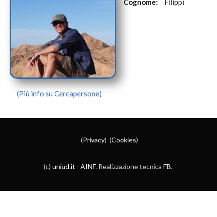
Cognome:
Filippi
(Più info su Cercapersone)
(
Privacy
) (
Cookies
)
(c)
uniud.it
-
AINF
. Realizzazione tecnica
FB
.