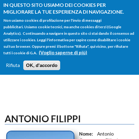
Salta al contenuto principale
IN QUESTO SITO USIAMO DEI COOKIES PER
MIGLIORARE LA TUE ESPERIENZA DI NAVIGAZIONE.
Non usiamo cookies di profilazione per l'invio di messaggi
pubblicitari. Usiamo cookie tecnici, ma anche cookies di terzi (Google
Analytics). Continuando a navigare in questo sito ci stai dando il consenso ad
utilizzare i cookies. Leggi l'informativa per capire come disabilitare i cookie
FORM
sul tuo browser. Oppure premi il bottone "Rifiuta", qui vicino, per rifiutare
Main menu
DI
(Voglio saperne di più)
tutti i cookie di G.A.
HOME
TUTTI I PROFILI
ISTRUZIONI
RICERCA
Rifiuta
OK, d'accordo
LOGIN
ANTONIO FILIPPI
Nome:
Antonio