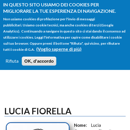
Salta al contenuto principale
IN QUESTO SITO USIAMO DEI COOKIES PER
MIGLIORARE LA TUE ESPERIENZA DI NAVIGAZIONE.
Non usiamo cookies di profilazione per l'invio di messaggi
pubblicitari. Usiamo cookie tecnici, ma anche cookies di terzi (Google
Analytics). Continuando a navigare in questo sito ci stai dando il consenso ad
utilizzare i cookies. Leggi l'informativa per capire come disabilitare i cookie
FORM
sul tuo browser. Oppure premi il bottone "Rifiuta", qui vicino, per rifiutare
Main menu
DI
(Voglio saperne di più)
tutti i cookie di G.A.
HOME
TUTTI I PROFILI
ISTRUZIONI
RICERCA
Rifiuta
OK, d'accordo
LOGIN
LUCIA FIORELLA
Nome:
Lucia