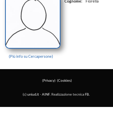
Cognome:
Fiorella
(Più info su Cercapersone)
(
Privacy
) (
Cookies
)
(c)
uniud.it
-
AINF
. Realizzazione tecnica
FB
.