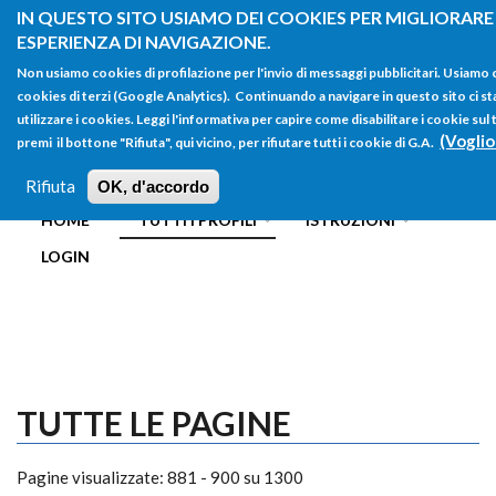
Salta al contenuto principale
IN QUESTO SITO USIAMO DEI COOKIES PER MIGLIORARE
ESPERIENZA DI NAVIGAZIONE.
Non usiamo cookies di profilazione per l'invio di messaggi pubblicitari. Usiamo
cookies di terzi (Google Analytics). Continuando a navigare in questo sito ci st
utilizzare i cookies. Leggi l'informativa per capire come disabilitare i cookie s
(Voglio
premi il bottone "Rifiuta", qui vicino, per rifiutare tutti i cookie di G.A.
FORM
Main menu
DI
Rifiuta
OK, d'accordo
HOME
TUTTI I PROFILI
ISTRUZIONI
RICERCA
LOGIN
TUTTE LE PAGINE
Pagine visualizzate: 881 - 900 su 1300