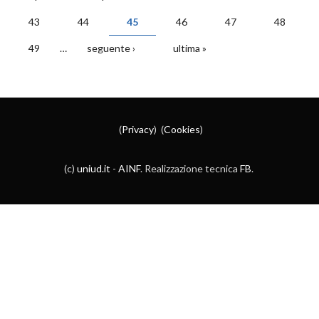
PAGINE
43
44
45
46
47
48
49
…
seguente ›
ultima »
(
Privacy
) (
Cookies
)
(c)
uniud.it
-
AINF
. Realizzazione tecnica
FB
.