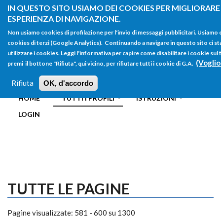
Salta al contenuto principale
IN QUESTO SITO USIAMO DEI COOKIES PER MIGLIORARE
ESPERIENZA DI NAVIGAZIONE.
Non usiamo cookies di profilazione per l'invio di messaggi pubblicitari. Usiamo
cookies di terzi (Google Analytics). Continuando a navigare in questo sito ci st
utilizzare i cookies. Leggi l'informativa per capire come disabilitare i cookie s
(Voglio
premi il bottone "Rifiuta", qui vicino, per rifiutare tutti i cookie di G.A.
FORM
Main menu
DI
Rifiuta
OK, d'accordo
HOME
TUTTI I PROFILI
ISTRUZIONI
RICERCA
LOGIN
TUTTE LE PAGINE
Pagine visualizzate: 581 - 600 su 1300