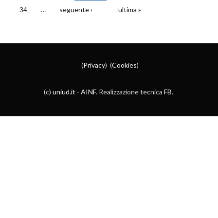
34
…
seguente ›
ultima »
(
Privacy
) (
Cookies
)
(c)
uniud.it
-
AINF
. Realizzazione tecnica
FB
.