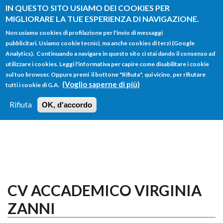
Salta al contenuto principale
IN QUESTO SITO USIAMO DEI COOKIES PER
MIGLIORARE LA TUE ESPERIENZA DI NAVIGAZIONE.
Non usiamo cookies di profilazione per l'invio di messaggi
pubblicitari. Usiamo cookie tecnici, ma anche cookies di terzi (Google
Analytics). Continuando a navigare in questo sito ci stai dando il consenso ad
utilizzare i cookies. Leggi l'informativa per capire come disabilitare i cookie
FORM
sul tuo browser. Oppure premi il bottone "Rifiuta", qui vicino, per rifiutare
Main menu
DI
(Voglio saperne di più)
tutti i cookie di G.A.
HOME
TUTTI I PROFILI
ISTRUZIONI
RICERCA
Rifiuta
OK, d'accordo
LOGIN
CV ACCADEMICO VIRGINIA
ZANNI