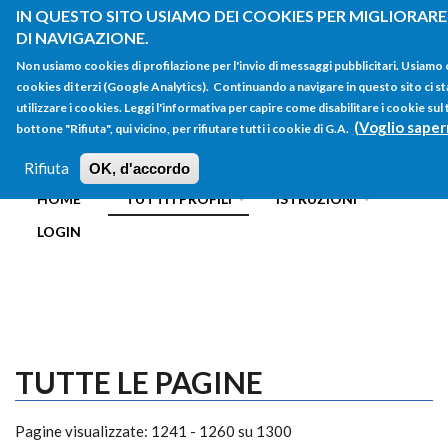
Salta al contenuto principale
IN QUESTO SITO USIAMO DEI COOKIES PER MIGLIORARE
DI NAVIGAZIONE.
Non usiamo cookies di profilazione per l'invio di messaggi pubblicitari. Usiamo
cookies di terzi (Google Analytics). Continuando a navigare in questo sito ci st
utilizzare i cookies. Leggi l'informativa per capire come disabilitare i cookie su
(Voglio saper
bottone "Rifiuta", qui vicino, per rifiutare tutti i cookie di G.A.
FORM
Main menu
DI
Rifiuta
OK, d'accordo
HOME
TUTTI I PROFILI
ISTRUZIONI
RICERCA
LOGIN
TUTTE LE PAGINE
Pagine visualizzate: 1241 - 1260 su 1300