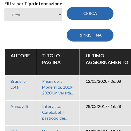
Filtra per Tipo Informazione
AUTORE
TITOLO
ULTIMO
PAGIINA
AGGIORNAMENTO
Brunello,
Prismi della
12/05/2020 - 06:08
Lotti
Modernità, 2019-
2020 Università...
Anna, Zilli
Intervista:
28/03/2017 - 16:28
Cafebabel, il
pasticcio dei...