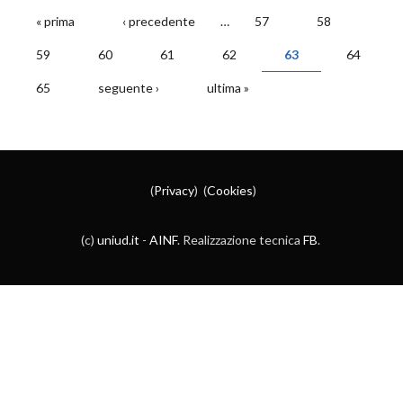
« prima
‹ precedente
…
57
58
PAGINE
59
60
61
62
63
64
65
seguente ›
ultima »
(
Privacy
) (
Cookies
)
(c)
uniud.it
-
AINF
. Realizzazione tecnica
FB
.