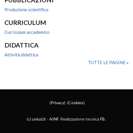
Produzione scientifica
CURRICULUM
Curriculum accademico
DIDATTICA
Attività didattica
TUTTE LE PAGINE
(
Privacy
) (
Cookies
)
(c)
uniud.it
-
AINF
. Realizzazione tecnica
FB
.