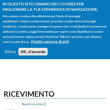
Salta al contenuto principale
IN QUESTO SITO USIAMO DEI COOKIES PER
MIGLIORARE LA TUE ESPERIENZA DI NAVIGAZIONE.
Non usiamo cookies di profilazione per l'invio di messaggi
pubblicitari. Usiamo cookie tecnici, ma anche cookies di terzi (Google
Analytics). Continuando a navigare in questo sito ci stai dando il consenso ad
utilizzare i cookies. Leggi l'informativa per capire come disabilitare i cookie
FORM
sul tuo browser. Oppure premi il bottone "Rifiuta", qui vicino, per rifiutare
Main menu
DI
(Voglio saperne di più)
tutti i cookie di G.A.
HOME
TUTTI I PROFILI
ISTRUZIONI
RICERCA
Rifiuta
OK, d'accordo
LOGIN
RICEVIMENTO
By
andrea.cafarell...