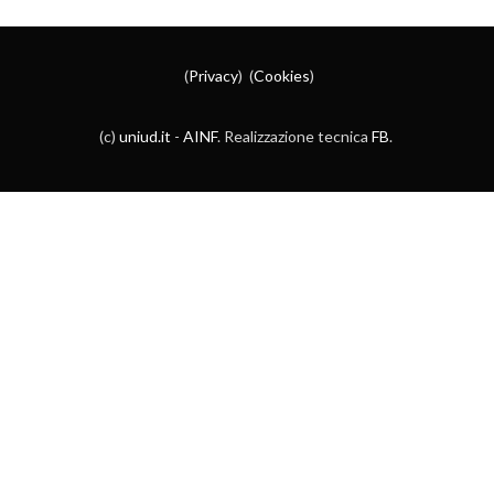
(
Privacy
) (
Cookies
)
(c)
uniud.it
-
AINF
. Realizzazione tecnica
FB
.