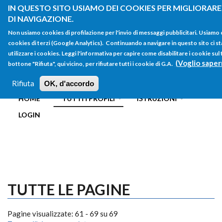
Salta al contenuto principale
IN QUESTO SITO USIAMO DEI COOKIES PER MIGLIORARE
DI NAVIGAZIONE.
Non usiamo cookies di profilazione per l'invio di messaggi pubblicitari. Usiamo
cookies di terzi (Google Analytics). Continuando a navigare in questo sito ci st
utilizzare i cookies. Leggi l'informativa per capire come disabilitare i cookie su
(Voglio saper
bottone "Rifiuta", qui vicino, per rifiutare tutti i cookie di G.A.
FORM
Main menu
DI
Rifiuta
OK, d'accordo
HOME
TUTTI I PROFILI
ISTRUZIONI
RICERCA
LOGIN
TUTTE LE PAGINE
Pagine visualizzate: 61 - 69 su 69