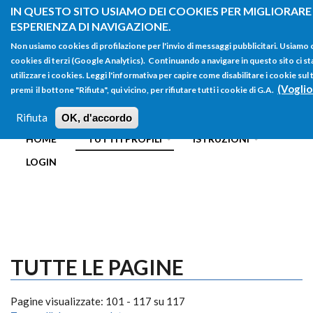
Salta al contenuto principale
IN QUESTO SITO USIAMO DEI COOKIES PER MIGLIORARE
ESPERIENZA DI NAVIGAZIONE.
Non usiamo cookies di profilazione per l'invio di messaggi pubblicitari. Usiamo
cookies di terzi (Google Analytics). Continuando a navigare in questo sito ci st
utilizzare i cookies. Leggi l'informativa per capire come disabilitare i cookie s
(Voglio
premi il bottone "Rifiuta", qui vicino, per rifiutare tutti i cookie di G.A.
FORM
Main menu
DI
Rifiuta
OK, d'accordo
HOME
TUTTI I PROFILI
ISTRUZIONI
RICERCA
LOGIN
TUTTE LE PAGINE
Pagine visualizzate: 101 - 117 su 117