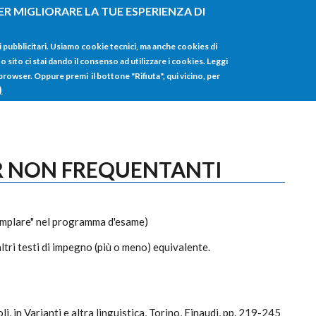
ER MIGLIORARE LA TUE ESPERIENZA DI
HOME
TUTTI I
i pubblicitari. Usiamo cookie tecnici, ma anche cookies di
sito ci stai dando il consenso ad utilizzare i cookies. Leggi
 browser. Oppure premi il bottone "Rifiuta", qui vicino, per
)
PER NON FREQUENTANTI
semplare" nel programma d'esame)
tri testi di impegno (più o meno) equivalente.
i, in Varianti e altra linguistica, Torino, Einaudi, pp. 219-245