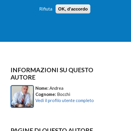
Rifiuta
OK, d'accordo
 PROFILI
ISTRUZIONI
LOGIN
»
»
FORM
DI
RICERCA
INFORMAZIONI SU QUESTO
AUTORE
Nome:
Andrea
Cognome:
Bocchi
Vedi il profilo utente completo
PAGINE DI QUESTO AUTORE