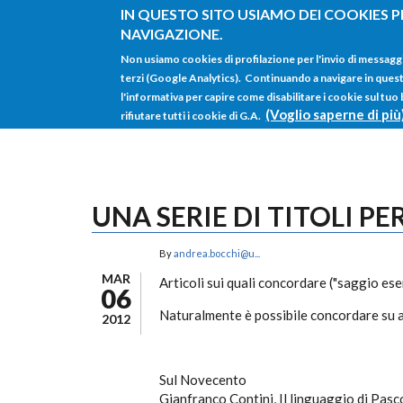
Salta al contenuto principale
IN QUESTO SITO USIAMO DEI COOKIES P
NAVIGAZIONE.
Non usiamo cookies di profilazione per l'invio di messagg
terzi (Google Analytics). Continuando a navigare in questo 
l'informativa per capire come disabilitare i cookie sul tuo
(Voglio saperne di più
rifiutare tutti i cookie di G.A.
UNA SERIE DI TITOLI 
By
andrea.bocchi@u...
MAR
Articoli sui quali concordare ("saggio e
06
Naturalmente è possibile concordare su al
2012
Sul Novecento
Gianfranco Contini, Il linguaggio di Pascol