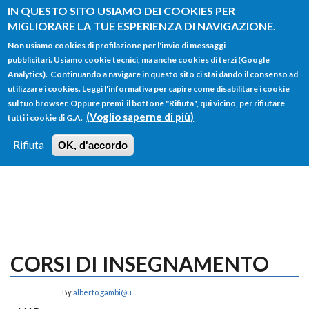
Salta al contenuto principale
IN QUESTO SITO USIAMO DEI COOKIES PER
MIGLIORARE LA TUE ESPERIENZA DI NAVIGAZIONE.
Non usiamo cookies di profilazione per l'invio di messaggi
pubblicitari. Usiamo cookie tecnici, ma anche cookies di terzi (Google
Analytics). Continuando a navigare in questo sito ci stai dando il consenso ad
utilizzare i cookies. Leggi l'informativa per capire come disabilitare i cookie
FORM
sul tuo browser. Oppure premi il bottone "Rifiuta", qui vicino, per rifiutare
Main menu
DI
(Voglio saperne di più)
tutti i cookie di G.A.
HOME
TUTTI I PROFILI
ISTRUZIONI
RICERCA
Rifiuta
OK, d'accordo
LOGIN
CORSI DI INSEGNAMENTO
By
alberto.gambi@u...