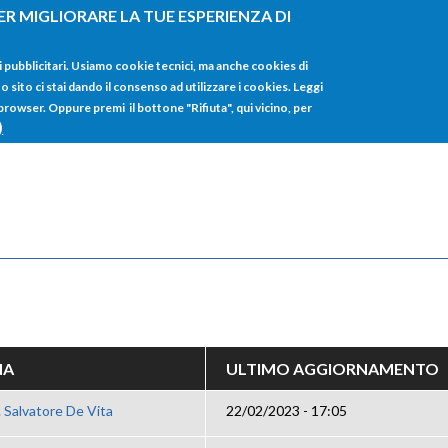
ER MIGLIORARE LA TUE ESPERIENZA DI
HOME
TUTTI I
i pubblicitari. Usiamo cookie tecnici, ma anche cookies di
sito ci stai dando il consenso ad utilizzare i cookies. Leggi
 browser. Oppure premi il bottone "Rifiuta", qui vicino, per
)
NA
ULTIMO AGGIORNAMENTO
. Salvatore De Vita
22/02/2023 - 17:05