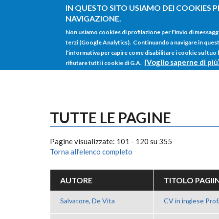
Salta al contenuto principale
IN QUESTO SITO USIAMO DEI COOKIES P
NAVIGAZIONE.
Non usiamo cookies di profilazione per l'invio di messagg
terzi (Google Analytics). Continuando a navigare in questo 
l'informativa per capire come disabilitare i cookie sul tuo
(Voglio saperne di più
rifiutare tutti i cookie di G.A.
TUTTE LE PAGINE
Pagine visualizzate: 101 - 120 su 355
Torna all'elenco completo
AUTORE
TITOLO PAGII
Salvatore, De Vita
CV in inglese Prof