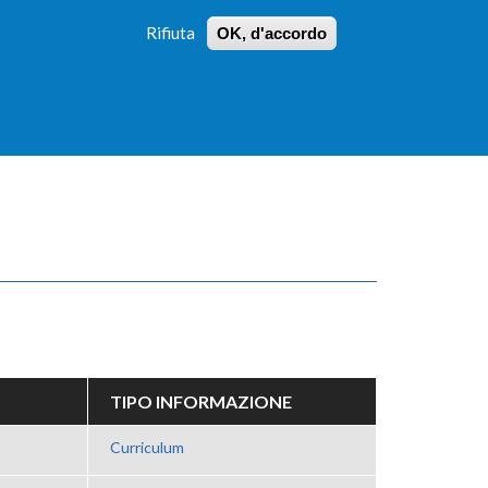
Rifiuta
OK, d'accordo
 PROFILI
ISTRUZIONI
LOGIN
»
»
FORM
DI
RICERCA
TIPO INFORMAZIONE
Curriculum