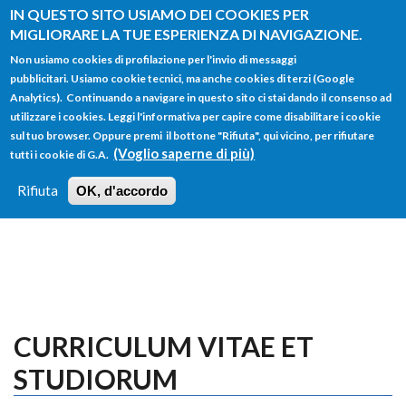
Salta al contenuto principale
IN QUESTO SITO USIAMO DEI COOKIES PER
MIGLIORARE LA TUE ESPERIENZA DI NAVIGAZIONE.
Non usiamo cookies di profilazione per l'invio di messaggi
pubblicitari. Usiamo cookie tecnici, ma anche cookies di terzi (Google
Analytics). Continuando a navigare in questo sito ci stai dando il consenso ad
utilizzare i cookies. Leggi l'informativa per capire come disabilitare i cookie
FORM
sul tuo browser. Oppure premi il bottone "Rifiuta", qui vicino, per rifiutare
Main menu
DI
(Voglio saperne di più)
tutti i cookie di G.A.
HOME
TUTTI I PROFILI
ISTRUZIONI
RICERCA
Rifiuta
OK, d'accordo
LOGIN
CURRICULUM VITAE ET
STUDIORUM