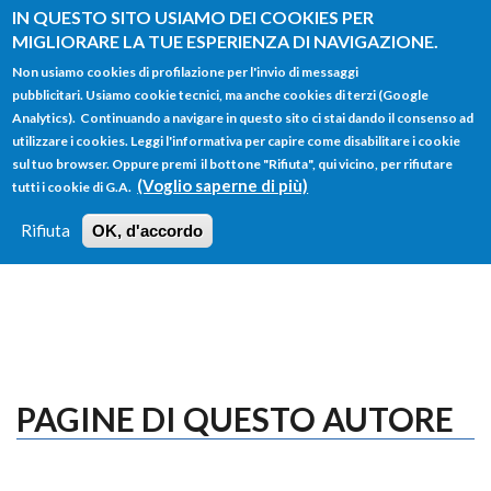
Salta al contenuto principale
IN QUESTO SITO USIAMO DEI COOKIES PER
MIGLIORARE LA TUE ESPERIENZA DI NAVIGAZIONE.
Non usiamo cookies di profilazione per l'invio di messaggi
pubblicitari. Usiamo cookie tecnici, ma anche cookies di terzi (Google
Analytics). Continuando a navigare in questo sito ci stai dando il consenso ad
utilizzare i cookies. Leggi l'informativa per capire come disabilitare i cookie
FORM
sul tuo browser. Oppure premi il bottone "Rifiuta", qui vicino, per rifiutare
Main menu
DI
(Voglio saperne di più)
tutti i cookie di G.A.
HOME
TUTTI I PROFILI
ISTRUZIONI
RICERCA
Rifiuta
OK, d'accordo
LOGIN
PAGINE DI QUESTO AUTORE