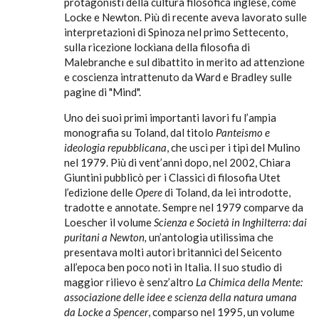
protagonisti della cultura filosofica inglese, come
Locke e Newton. Più di recente aveva lavorato sulle
interpretazioni di Spinoza nel primo Settecento,
sulla ricezione lockiana della filosofia di
Malebranche e sul dibattito in merito ad attenzione
e coscienza intrattenuto da Ward e Bradley sulle
pagine di "Mind".
Uno dei suoi primi importanti lavori fu l’ampia
monografia su Toland, dal titolo
Panteismo e
ideologia repubblicana
, che uscì per i tipi del Mulino
nel 1979. Più di vent’anni dopo, nel 2002, Chiara
Giuntini pubblicò per i Classici di filosofia Utet
l’edizione delle
Opere
di Toland, da lei introdotte,
tradotte e annotate. Sempre nel 1979 comparve da
Loescher il volume
Scienza e Società in Inghilterra: dai
puritani a Newton,
un’antologia utilissima che
presentava molti autori britannici del Seicento
all’epoca ben poco noti in Italia. Il suo studio di
maggior rilievo è senz’altro
La Chimica della Mente:
associazione delle idee e scienza della natura umana
da Locke a Spencer
, comparso nel 1995, un volume