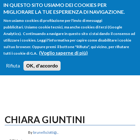
Salta al contenuto principale
IN QUESTO SITO USIAMO DEI COOKIES PER
MIGLIORARE LA TUE ESPERIENZA DI NAVIGAZIONE.
Non usiamo cookies di profilazione per l'invio di messaggi
pubblicitari. Usiamo cookie tecnici, ma anche cookies di terzi (Google
Analytics). Continuando a navigare in questo sito ci stai dando il consenso ad
utilizzare i cookies. Leggi l'informativa per capire come disabilitare i cookie
FORM
sul tuo browser. Oppure premi il bottone "Rifiuta", qui vicino, per rifiutare
Main menu
DI
(Voglio saperne di più)
tutti i cookie di G.A.
HOME
TUTTI I PROFILI
ISTRUZIONI
RICERCA
Rifiuta
OK, d'accordo
LOGIN
CHIARA GIUNTINI
By
brunello.lotti@...