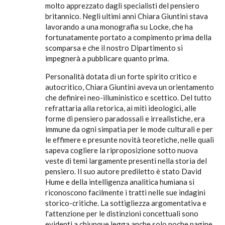
molto apprezzato dagli specialisti del pensiero
britannico. Negli ultimi anni Chiara Giuntini stava
lavorando a una monografia su Locke, che ha
fortunatamente portato a compimento prima della
scomparsa e che il nostro Dipartimento si
impegnerà a pubblicare quanto prima.
Personalità dotata di un forte spirito critico e
autocritico, Chiara Giuntini aveva un orientamento
che definirei neo-illuministico e scettico. Del tutto
refrattaria alla retorica, ai miti ideologici, alle
forme di pensiero paradossali e irrealistiche, era
immune da ogni simpatia per le mode culturali e per
le effimere e presunte novità teoretiche, nelle quali
sapeva cogliere la riproposizione sotto nuova
veste di temi largamente presenti nella storia del
pensiero. Il suo autore prediletto è stato David
Hume e della intelligenza analitica humiana si
riconoscono facilmente i tratti nelle sue indagini
storico-critiche. La sottigliezza argomentativa e
l'attenzione per le distinzioni concettuali sono
evidenti a chiunque legga anche solo poche pagine