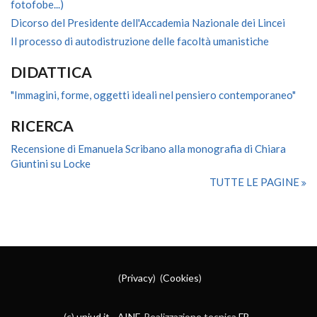
fotofobe...)
Dicorso del Presidente dell'Accademia Nazionale dei Lincei
Il processo di autodistruzione delle facoltà umanistiche
DIDATTICA
"Immagini, forme, oggetti ideali nel pensiero contemporaneo"
RICERCA
Recensione di Emanuela Scribano alla monografia di Chiara
Giuntini su Locke
TUTTE LE PAGINE
(
Privacy
) (
Cookies
)
(c)
uniud.it
-
AINF
. Realizzazione tecnica
FB
.