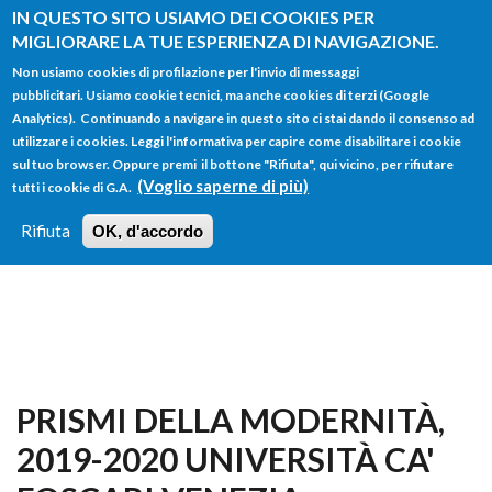
Salta al contenuto principale
IN QUESTO SITO USIAMO DEI COOKIES PER
MIGLIORARE LA TUE ESPERIENZA DI NAVIGAZIONE.
Non usiamo cookies di profilazione per l'invio di messaggi
pubblicitari. Usiamo cookie tecnici, ma anche cookies di terzi (Google
Analytics). Continuando a navigare in questo sito ci stai dando il consenso ad
utilizzare i cookies. Leggi l'informativa per capire come disabilitare i cookie
FORM
sul tuo browser. Oppure premi il bottone "Rifiuta", qui vicino, per rifiutare
Main menu
DI
(Voglio saperne di più)
tutti i cookie di G.A.
HOME
TUTTI I PROFILI
ISTRUZIONI
RICERCA
Rifiuta
OK, d'accordo
LOGIN
PRISMI DELLA MODERNITÀ,
2019-2020 UNIVERSITÀ CA'