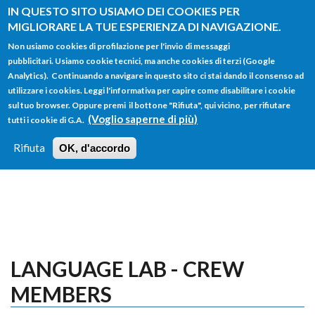
Salta al contenuto principale
IN QUESTO SITO USIAMO DEI COOKIES PER
MIGLIORARE LA TUE ESPERIENZA DI NAVIGAZIONE.
Non usiamo cookies di profilazione per l'invio di messaggi
pubblicitari. Usiamo cookie tecnici, ma anche cookies di terzi (Google
Analytics). Continuando a navigare in questo sito ci stai dando il consenso ad
utilizzare i cookies. Leggi l'informativa per capire come disabilitare i cookie
FORM
sul tuo browser. Oppure premi il bottone "Rifiuta", qui vicino, per rifiutare
Main menu
DI
(Voglio saperne di più)
tutti i cookie di G.A.
HOME
TUTTI I PROFILI
ISTRUZIONI
RICERCA
Rifiuta
OK, d'accordo
LOGIN
LANGUAGE LAB - CREW
MEMBERS