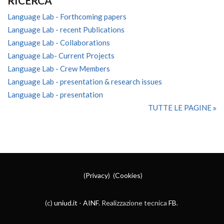
RICERCA
Language Lab - Forthcoming papers
Language Lab - recent Publications
Language Lab - Collaborations
Language Lab- Current Projects
Language Lab - Crew Members
Language Lab - presentation & research issues
Language Lab - presentation
TUTTE LE PAGINE
(
Privacy
) (
Cookies
)
(c)
uniud.it
-
AINF
. Realizzazione tecnica
FB
.