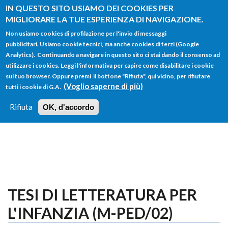
Salta al contenuto principale
IN QUESTO SITO USIAMO DEI COOKIES PER
MIGLIORARE LA TUE ESPERIENZA DI NAVIGAZIONE.
Non usiamo cookies di profilazione per l'invio di messaggi
pubblicitari. Usiamo cookie tecnici, ma anche cookies di terzi (Google
Analytics). Continuando a navigare in questo sito ci stai dando il consenso ad
utilizzare i cookies. Leggi l'informativa per capire come disabilitare i cookie
FORM
sul tuo browser. Oppure premi il bottone "Rifiuta", qui vicino, per rifiutare
Main menu
DI
(Voglio saperne di più)
tutti i cookie di G.A.
HOME
TUTTI I PROFILI
ISTRUZIONI
RICERCA
Rifiuta
OK, d'accordo
LOGIN
TESI DI LETTERATURA PER
L'INFANZIA (M-PED/02)