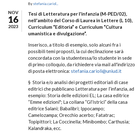
By
stefania.cariol...
NOV
Tesi di Letteratura per l'infanzia (M-PED/02),
16
nell'ambito del Corso di Laurea in Lettere (L 10),
2023
Curriculum “Editoria” e Curriculum “Cultura
umanistica e divulgazione”.
Inserisco, a titolo di esempio, solo alcuni fra i
possibili temi proposti, la cui declinazione sarà
concordata con la studentessa/lo studente in sede
di primo colloquio, da richiedere via mail all'indirizzo
di posta elettronica:
stefania.carioli@uniud.it
§ Storia e/o analisi dei progetti editoriali di case
editrici che pubblicano Letteratura per l’infanzia, ad
esempio: Storia delle edizioni EL; La casa editrice
“Emme edizioni"; La collana “Gl’Istrici” della casa
editrice Salani; Babalibri; Ippocampo;
Camelozampa; Orecchio acerbo; Fatatrac;
Topipittori; La Coccinella; Minibombo; Carthusia;
Kalandraka, ecc.