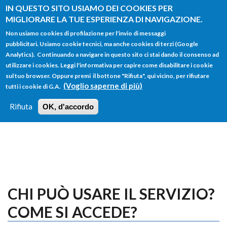
Salta al contenuto principale
IN QUESTO SITO USIAMO DEI COOKIES PER
MIGLIORARE LA TUE ESPERIENZA DI NAVIGAZIONE.
Non usiamo cookies di profilazione per l'invio di messaggi
pubblicitari. Usiamo cookie tecnici, ma anche cookies di terzi (Google
Analytics). Continuando a navigare in questo sito ci stai dando il consenso ad
utilizzare i cookies. Leggi l'informativa per capire come disabilitare i cookie
FORM
sul tuo browser. Oppure premi il bottone "Rifiuta", qui vicino, per rifiutare
Main menu
DI
(Voglio saperne di più)
tutti i cookie di G.A.
HOME
TUTTI I PROFILI
ISTRUZIONI
RICERCA
Rifiuta
OK, d'accordo
LOGIN
CHI PUÒ USARE IL SERVIZIO?
COME SI ACCEDE?