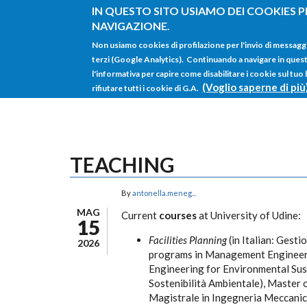
Salta al contenuto principale
IN QUESTO SITO USIAMO DEI COOKIES P
NAVIGAZIONE.
Non usiamo cookies di profilazione per l'invio di messagg
terzi (Google Analytics). Continuando a navigare in questo 
l'informativa per capire come disabilitare i cookie sul tuo
(Voglio saperne di più
rifiutare tutti i cookie di G.A.
TEACHING
By
antonella.meneg...
MAG
Current
courses
at University of Udine:
15
Facilities Planning
(in Italian: Gesti
2026
programs in Management Engineerin
Engineering for Environmental Susta
Sostenibilità Ambientale), Master 
Magistrale in Ingegneria Meccanic