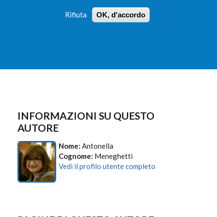
Rifiuta
OK, d'accordo
 PROFILI
ISTRUZIONI
LOGIN
»
»
FORM
DI
RICERCA
INFORMAZIONI SU QUESTO
AUTORE
Nome:
Antonella
Cognome:
Meneghetti
Vedi il profilo utente completo