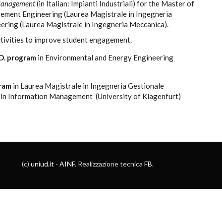
 Management
(in Italian: Impianti Industriali) for the Master of
ement Engineering (Laurea Magistrale in Ingegneria
ering (Laurea Magistrale in Ingegneria Meccanica).
tivities to improve student engagement.
D. program
in Environmental and Energy Engineering
ram
in Laurea Magistrale in Ingegneria Gestionale
e in Information Management (University of Klagenfurt)
(c)
uniud.it
-
AINF
. Realizzazione tecnica
FB
.