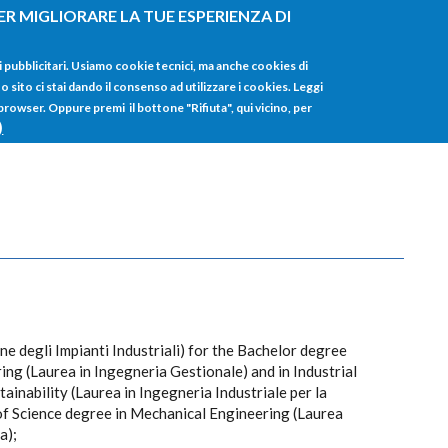
ER MIGLIORARE LA TUE ESPERIENZA DI
HOME
TUTTI I
i pubblicitari. Usiamo cookie tecnici, ma anche cookies di
sito ci stai dando il consenso ad utilizzare i cookies. Leggi
 browser. Oppure premi il bottone "Rifiuta", qui vicino, per
)
one degli Impianti Industriali) for the Bachelor degree
g (Laurea in Ingegneria Gestionale) and in Industrial
inability (Laurea in Ingegneria Industriale per la
of Science degree in Mechanical Engineering (Laurea
a);