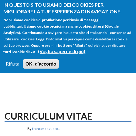
Salta al contenuto principale
IN QUESTO SITO USIAMO DEI COOKIES PER
MIGLIORARE LA TUE ESPERIENZA DI NAVIGAZIONE.
Non usiamo cookies di profilazione per l'invio di messaggi
pubblicitari. Usiamo cookie tecnici, ma anche cookies di terzi (Google
Analytics). Continuando a navigare in questo sito ci stai dando il consenso ad
utilizzare i cookies. Leggi l'informativa per capire come disabilitare i cookie
FORM
sul tuo browser. Oppure premi il bottone "Rifiuta", qui vicino, per rifiutare
Main menu
DI
(Voglio saperne di più)
tutti i cookie di G.A.
HOME
TUTTI I PROFILI
ISTRUZIONI
RICERCA
Rifiuta
OK, d'accordo
LOGIN
CURRICULUM VITAE
By
francesco.zucco...