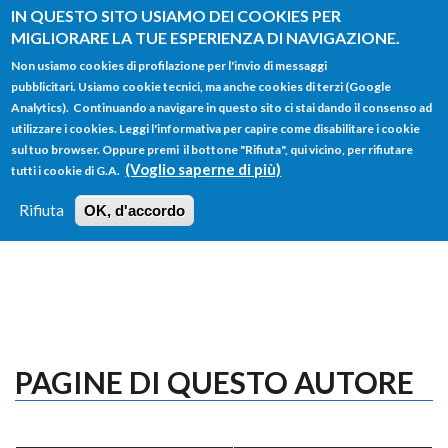
Salta al contenuto principale
IN QUESTO SITO USIAMO DEI COOKIES PER
MIGLIORARE LA TUE ESPERIENZA DI NAVIGAZIONE.
Non usiamo cookies di profilazione per l'invio di messaggi
pubblicitari. Usiamo cookie tecnici, ma anche cookies di terzi (Google
Analytics). Continuando a navigare in questo sito ci stai dando il consenso ad
utilizzare i cookies. Leggi l'informativa per capire come disabilitare i cookie
FORM
sul tuo browser. Oppure premi il bottone "Rifiuta", qui vicino, per rifiutare
Main menu
DI
(Voglio saperne di più)
tutti i cookie di G.A.
HOME
TUTTI I PROFILI
ISTRUZIONI
RICERCA
Rifiuta
OK, d'accordo
LOGIN
PAGINE DI QUESTO AUTORE