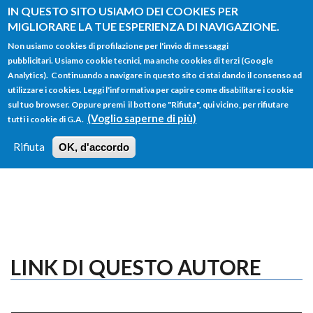
Salta al contenuto principale
IN QUESTO SITO USIAMO DEI COOKIES PER
MIGLIORARE LA TUE ESPERIENZA DI NAVIGAZIONE.
Non usiamo cookies di profilazione per l'invio di messaggi
pubblicitari. Usiamo cookie tecnici, ma anche cookies di terzi (Google
Analytics). Continuando a navigare in questo sito ci stai dando il consenso ad
utilizzare i cookies. Leggi l'informativa per capire come disabilitare i cookie
FORM
sul tuo browser. Oppure premi il bottone "Rifiuta", qui vicino, per rifiutare
Main menu
DI
(Voglio saperne di più)
tutti i cookie di G.A.
HOME
TUTTI I PROFILI
ISTRUZIONI
RICERCA
Rifiuta
OK, d'accordo
LOGIN
LINK DI QUESTO AUTORE