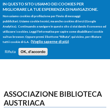
Salta al contenuto principale
IN QUESTO SITO USIAMO DEI COOKIES PER
MIGLIORARE LA TUE ESPERIENZA DI NAVIGAZIONE.
Non usiamo cookies di profilazione per l'invio di messaggi
pubblicitari. Usiamo cookie tecnici, ma anche cookies di terzi (Google
Analytics). Continuando a navigare in questo sito ci stai dando il consenso ad
utilizzare i cookies. Leggi l'informativa per capire come disabilitare i cookie
FORM
sul tuo browser. Oppure premi il bottone "Rifiuta", qui vicino, per rifiutare
Main menu
DI
(Voglio saperne di più)
tutti i cookie di G.A.
HOME
TUTTI I PROFILI
ISTRUZIONI
RICERCA
Rifiuta
OK, d'accordo
LOGIN
ASSOCIAZIONE BIBLIOTECA
AUSTRIACA