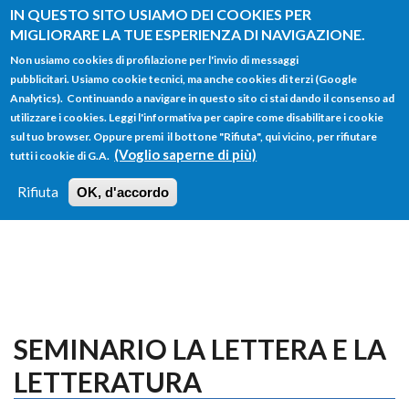
Salta al contenuto principale
IN QUESTO SITO USIAMO DEI COOKIES PER
MIGLIORARE LA TUE ESPERIENZA DI NAVIGAZIONE.
Non usiamo cookies di profilazione per l'invio di messaggi
pubblicitari. Usiamo cookie tecnici, ma anche cookies di terzi (Google
Analytics). Continuando a navigare in questo sito ci stai dando il consenso ad
utilizzare i cookies. Leggi l'informativa per capire come disabilitare i cookie
FORM
sul tuo browser. Oppure premi il bottone "Rifiuta", qui vicino, per rifiutare
Main menu
DI
(Voglio saperne di più)
tutti i cookie di G.A.
HOME
TUTTI I PROFILI
ISTRUZIONI
RICERCA
Rifiuta
OK, d'accordo
LOGIN
SEMINARIO LA LETTERA E LA
LETTERATURA