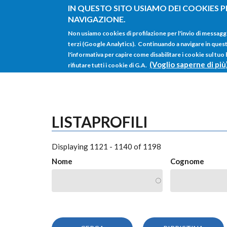
Salta al contenuto principale
IN QUESTO SITO USIAMO DEI COOKIES P
NAVIGAZIONE.
Non usiamo cookies di profilazione per l'invio di messagg
terzi (Google Analytics). Continuando a navigare in questo 
l'informativa per capire come disabilitare i cookie sul tuo
(Voglio saperne di più
rifiutare tutti i cookie di G.A.
LISTAPROFILI
Displaying 1121 - 1140 of 1198
Nome
Cognome