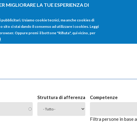
ER MIGLIORARE LA TUE ESPERIENZA DI
HOME
TUTTI I
i pubblicitari. Usiamo cookie tecnici, ma anche cookies di
sito ci stai dando il consenso ad utilizzare i cookies. Leggi
 browser. Oppure premi il bottone "Rifiuta", qui vicino, per
)
Struttura di afferenza
Competenze
Filtra persone in base 