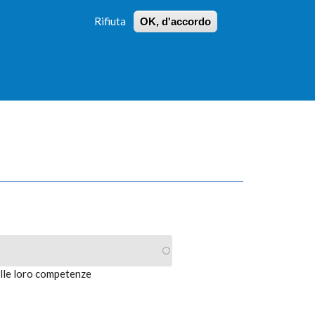
Rifiuta
OK, d'accordo
 PROFILI
ISTRUZIONI
LOGIN
»
»
FORM
DI
RICERCA
alle loro competenze