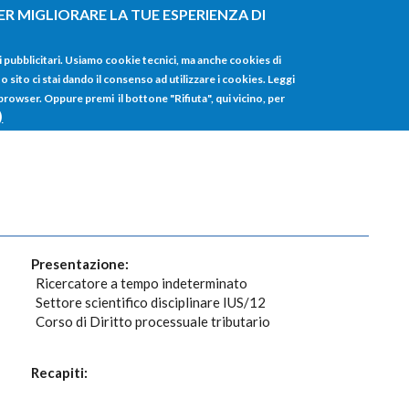
ER MIGLIORARE LA TUE ESPERIENZA DI
HOME
TUTTI I
i pubblicitari. Usiamo cookie tecnici, ma anche cookies di
sito ci stai dando il consenso ad utilizzare i cookies. Leggi
 browser. Oppure premi il bottone "Rifiuta", qui vicino, per
)
Presentazione:
Ricercatore a tempo indeterminato
Settore scientifico disciplinare IUS/12
Corso di Diritto processuale tributario
Recapiti: