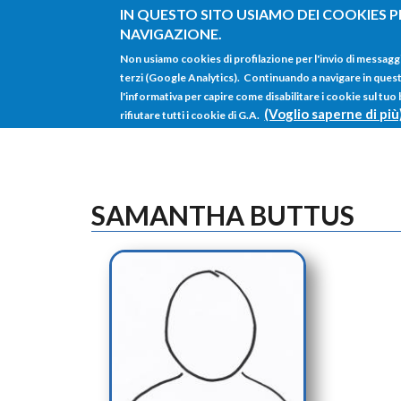
Salta al contenuto principale
IN QUESTO SITO USIAMO DEI COOKIES P
NAVIGAZIONE.
Non usiamo cookies di profilazione per l'invio di messagg
terzi (Google Analytics). Continuando a navigare in questo 
l'informativa per capire come disabilitare i cookie sul tuo
(Voglio saperne di più
rifiutare tutti i cookie di G.A.
SAMANTHA BUTTUS