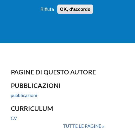
Rifiuta
OK, d'accordo
 PROFILI
ISTRUZIONI
LOGIN
»
»
FORM
DI
RICERCA
PAGINE DI QUESTO AUTORE
PUBBLICAZIONI
pubblicazioni
CURRICULUM
CV
TUTTE LE PAGINE