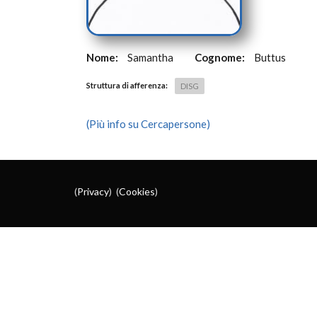
Nome:
Samantha
Cognome:
Buttus
Struttura di afferenza:
DISG
(Più info su Cercapersone)
(
Privacy
) (
Cookies
)