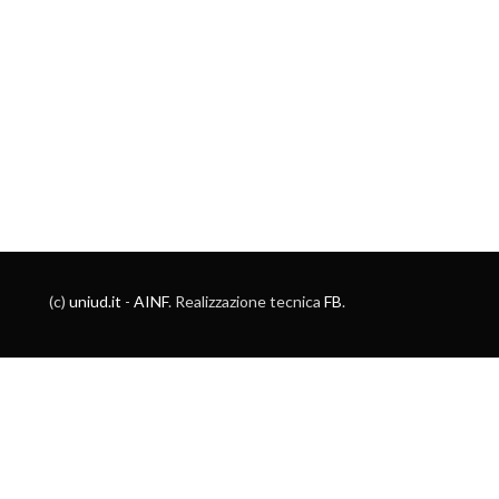
(c)
uniud.it
-
AINF
. Realizzazione tecnica
FB
.