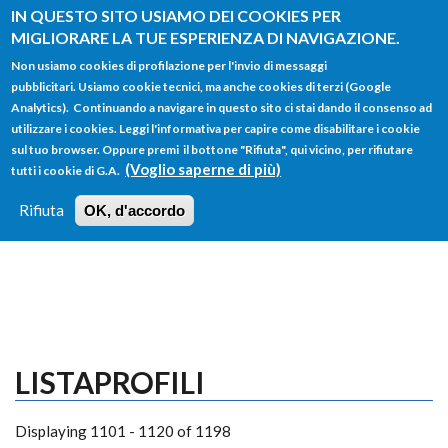
Salta al contenuto principale
IN QUESTO SITO USIAMO DEI COOKIES PER
MIGLIORARE LA TUE ESPERIENZA DI NAVIGAZIONE.
Non usiamo cookies di profilazione per l'invio di messaggi
pubblicitari. Usiamo cookie tecnici, ma anche cookies di terzi (Google
Analytics). Continuando a navigare in questo sito ci stai dando il consenso ad
utilizzare i cookies. Leggi l'informativa per capire come disabilitare i cookie
FORM
sul tuo browser. Oppure premi il bottone "Rifiuta", qui vicino, per rifiutare
Main menu
DI
(Voglio saperne di più)
tutti i cookie di G.A.
HOME
TUTTI I PROFILI
ISTRUZIONI
RICERCA
Rifiuta
OK, d'accordo
LOGIN
LISTAPROFILI
Displaying 1101 - 1120 of 1198