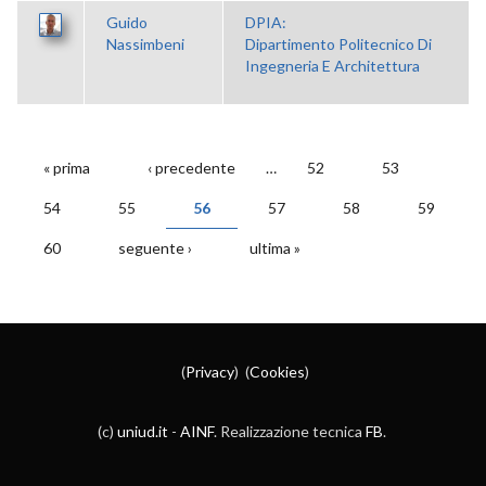
Guido
DPIA:
Nassimbeni
Dipartimento Politecnico Di
Ingegneria E Architettura
« prima
‹ precedente
…
52
53
PAGINE
54
55
56
57
58
59
60
seguente ›
ultima »
(
Privacy
) (
Cookies
)
(c)
uniud.it
-
AINF
. Realizzazione tecnica
FB
.