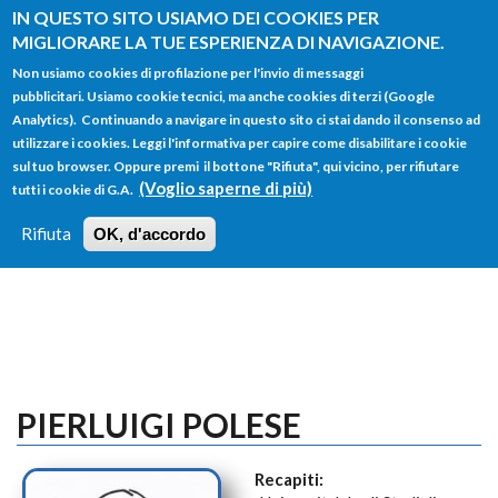
Salta al contenuto principale
IN QUESTO SITO USIAMO DEI COOKIES PER
MIGLIORARE LA TUE ESPERIENZA DI NAVIGAZIONE.
Non usiamo cookies di profilazione per l'invio di messaggi
pubblicitari. Usiamo cookie tecnici, ma anche cookies di terzi (Google
Analytics). Continuando a navigare in questo sito ci stai dando il consenso ad
utilizzare i cookies. Leggi l'informativa per capire come disabilitare i cookie
FORM
sul tuo browser. Oppure premi il bottone "Rifiuta", qui vicino, per rifiutare
Main menu
DI
(Voglio saperne di più)
tutti i cookie di G.A.
HOME
TUTTI I PROFILI
ISTRUZIONI
RICERCA
Rifiuta
OK, d'accordo
LOGIN
PIERLUIGI POLESE
Recapiti: