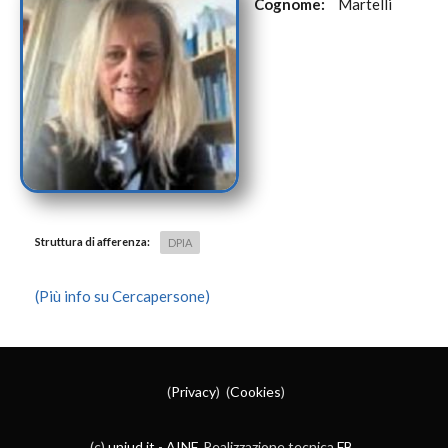
Cognome:
Martelli
Struttura di afferenza:
DPIA
(Più info su Cercapersone)
(
Privacy
) (
Cookies
)
(c)
uniud.it
-
AINF
. Realizzazione tecnica
FB
.