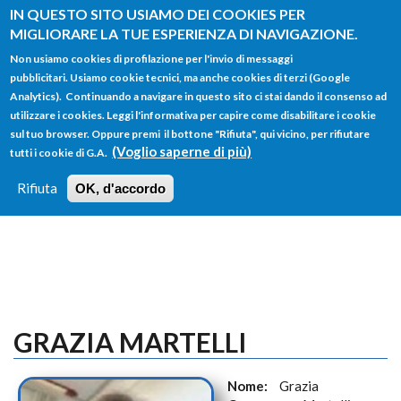
Salta al contenuto principale
IN QUESTO SITO USIAMO DEI COOKIES PER
MIGLIORARE LA TUE ESPERIENZA DI NAVIGAZIONE.
Non usiamo cookies di profilazione per l'invio di messaggi
pubblicitari. Usiamo cookie tecnici, ma anche cookies di terzi (Google
Analytics). Continuando a navigare in questo sito ci stai dando il consenso ad
utilizzare i cookies. Leggi l'informativa per capire come disabilitare i cookie
FORM
sul tuo browser. Oppure premi il bottone "Rifiuta", qui vicino, per rifiutare
Main menu
DI
(Voglio saperne di più)
tutti i cookie di G.A.
HOME
TUTTI I PROFILI
ISTRUZIONI
RICERCA
Rifiuta
OK, d'accordo
LOGIN
GRAZIA MARTELLI
Nome:
Grazia