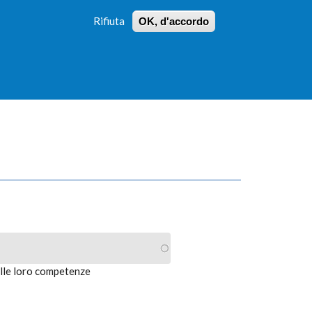
Rifiuta
OK, d'accordo
 PROFILI
ISTRUZIONI
LOGIN
»
»
FORM
DI
RICERCA
alle loro competenze