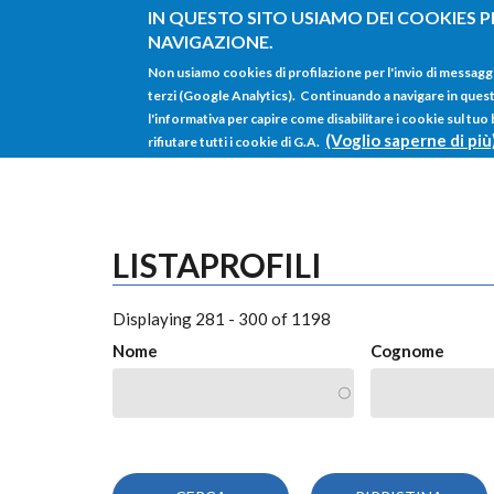
Salta al contenuto principale
IN QUESTO SITO USIAMO DEI COOKIES P
NAVIGAZIONE.
Non usiamo cookies di profilazione per l'invio di messagg
terzi (Google Analytics). Continuando a navigare in questo 
l'informativa per capire come disabilitare i cookie sul tuo
(Voglio saperne di più
rifiutare tutti i cookie di G.A.
LISTAPROFILI
Displaying 281 - 300 of 1198
Nome
Cognome