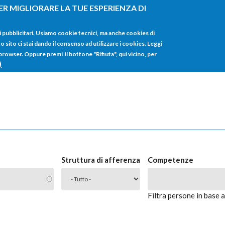
ER MIGLIORARE LA TUE ESPERIENZA DI
HOME
TUTTI I
i pubblicitari. Usiamo cookie tecnici, ma anche cookies di
sito ci stai dando il consenso ad utilizzare i cookies. Leggi
 browser. Oppure premi il bottone "Rifiuta", qui vicino, per
)
Struttura di afferenza
Competenze
Filtra persone in base 