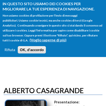
Salta al contenuto principale
IN QUESTO SITO USIAMO DEI COOKIES PER
MIGLIORARE LA TUE ESPERIENZA DI NAVIGAZIONE.
Non usiamo cookies di profilazione per l'invio di messaggi
pubblicitari. Usiamo cookie tecnici, ma anche cookies di terzi (Google
Analytics). Continuando a navigare in questo sito ci stai dando il consenso ad
utilizzare i cookies. Leggi l'informativa per capire come disabilitare i cookie
FORM
sul tuo browser. Oppure premi il bottone "Rifiuta", qui vicino, per rifiutare
Main menu
DI
(Voglio saperne di più)
tutti i cookie di G.A.
HOME
TUTTI I PROFILI
ISTRUZIONI
RICERCA
Rifiuta
OK, d'accordo
LOGIN
ALBERTO CASAGRANDE
Presentazione: