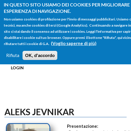
Salta al contenuto principale
IN QUESTO SITO USIAMO DEI COOKIES PER MIGLIORARE
ESPERIENZA DI NAVIGAZIONE.
Non usiamo cookies di profilazione per l'invio di messaggi pubblicitari. Usiamo
tecnici, ma anche cookies di terzi (Google Analytics). Continuando a navigare i
sito ci stai dando il consenso ad utilizzare i cookies. Leggi l'informativa per cap
disabilitare i cookie sul tuo browser. Oppure premi il bottone "Rifiuta", qui vicin
FORM
(Voglio saperne di più)
rifiutare tutti i cookie di G.A.
Main menu
DI
Rifiuta
OK, d'accordo
HOME
TUTTI I PROFILI
ISTRUZIONI
RICERCA
LOGIN
ALEKS JEVNIKAR
Presentazione: