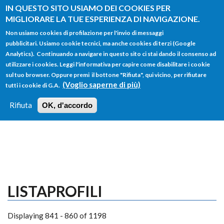
Salta al contenuto principale
IN QUESTO SITO USIAMO DEI COOKIES PER
MIGLIORARE LA TUE ESPERIENZA DI NAVIGAZIONE.
Non usiamo cookies di profilazione per l'invio di messaggi
pubblicitari. Usiamo cookie tecnici, ma anche cookies di terzi (Google
Analytics). Continuando a navigare in questo sito ci stai dando il consenso ad
utilizzare i cookies. Leggi l'informativa per capire come disabilitare i cookie
FORM
sul tuo browser. Oppure premi il bottone "Rifiuta", qui vicino, per rifiutare
Main menu
DI
(Voglio saperne di più)
tutti i cookie di G.A.
HOME
TUTTI I PROFILI
ISTRUZIONI
RICERCA
Rifiuta
OK, d'accordo
LOGIN
LISTAPROFILI
Displaying 841 - 860 of 1198