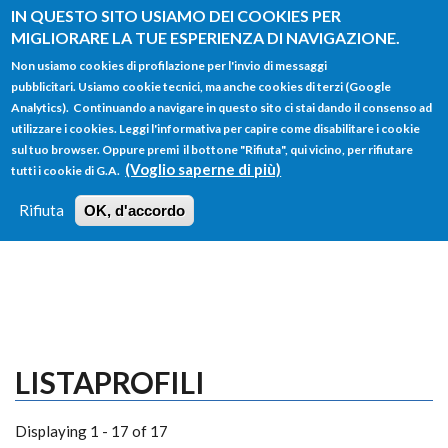
Salta al contenuto principale
IN QUESTO SITO USIAMO DEI COOKIES PER
MIGLIORARE LA TUE ESPERIENZA DI NAVIGAZIONE.
Non usiamo cookies di profilazione per l'invio di messaggi
pubblicitari. Usiamo cookie tecnici, ma anche cookies di terzi (Google
Analytics). Continuando a navigare in questo sito ci stai dando il consenso ad
utilizzare i cookies. Leggi l'informativa per capire come disabilitare i cookie
FORM
sul tuo browser. Oppure premi il bottone "Rifiuta", qui vicino, per rifiutare
Main menu
DI
(Voglio saperne di più)
tutti i cookie di G.A.
HOME
TUTTI I PROFILI
ISTRUZIONI
RICERCA
Rifiuta
OK, d'accordo
LOGIN
LISTAPROFILI
Displaying 1 - 17 of 17